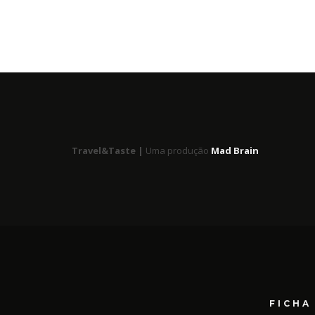
Travel&Taste |
Uma produção
Mad Brain
FICHA