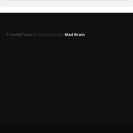
Travel&Taste |
Uma produção
Mad Brain