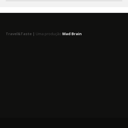
Travel&Taste |
Uma produção
Mad Brain