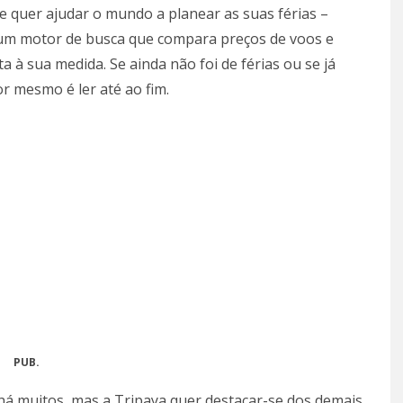
e quer ajudar o mundo a planear as suas férias –
 um motor de busca que compara preços de voos e
 à sua medida. Se ainda não foi de férias ou se já
r mesmo é ler até ao fim.
PUB.
á muitos, mas a Tripaya quer destacar-se dos demais