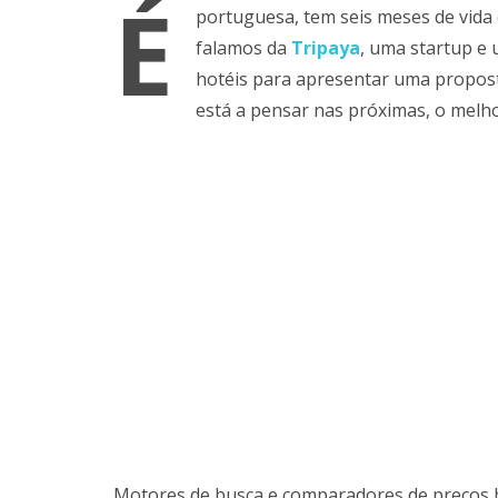
É
portuguesa, tem seis meses de vida 
falamos da
Tripaya
, uma startup e
hotéis para apresentar uma proposta
está a pensar nas próximas, o melho
Motores de busca e comparadores de preços h