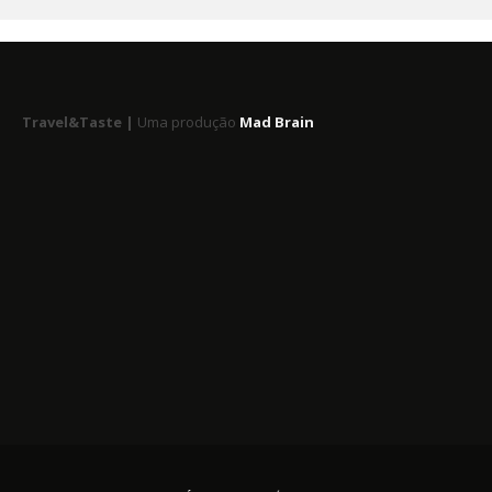
Travel&Taste |
Uma produção
Mad Brain