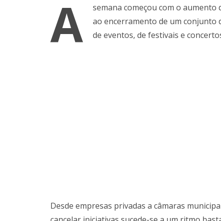
A
semana começou com o aumento de
ao encerramento de um conjunto de
de eventos, de festivais e concertos
Desde empresas privadas a câmaras municipais,
cancelar iniciativas sucede-se a um ritmo bas