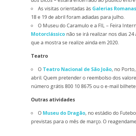
dos Bicos – estará encerrado ao público entre 
As visitas orientadas às
Galerias Romanas
18 e 19 de abril foram adiadas para julho.
O Museu do Caramulo e a FIL – Feira Inter
Motorclássico
não se irá realizar nos dias 24
que a mostra se realize ainda em 2020.
Teatro
O
Teatro Nacional de São João
, no Porto
abril. Quem pretender o reembolso dos valor
número grátis 800 10 8675 ou o e-mail bilhete
Outras atividades
O
Museu do Dragão
, no estádio do Futebol
previstas para o mês de março. O reagendam