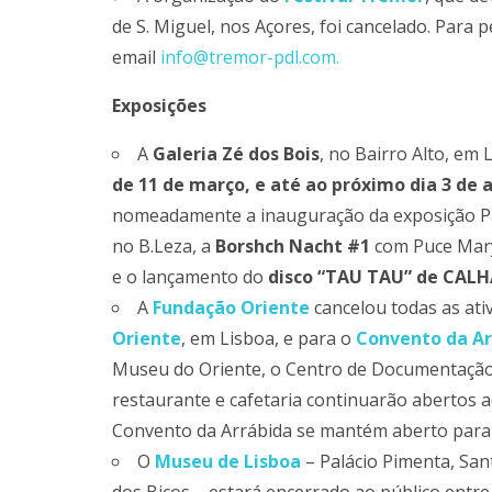
de S. Miguel, nos Açores, foi cancelado. Para 
email
info@tremor-pdl.com.
Exposições
A
Galeria Zé dos Bois
, no Bairro Alto, em 
de 11 de março, e até ao próximo dia 3 de a
nomeadamente a inauguração da exposição Pa
no B.Leza, a
Borshch Nacht #1
com Puce Mary
e o lançamento do
disco “TAU TAU” de CALH
A
Fundação Oriente
cancelou todas as at
Oriente
, em Lisboa, e para o
Convento da Ar
Museu do Oriente, o Centro de Documentação A
restaurante e cafetaria continuarão abertos 
Convento da Arrábida se mantém aberto para 
O
Museu de Lisboa
– Palácio Pimenta, Sa