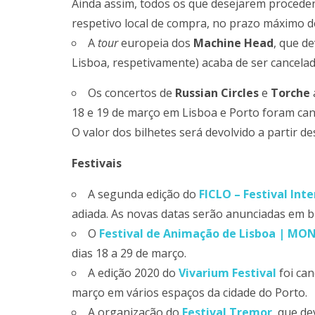
Ainda assim, todos os que desejarem proceder 
respetivo local de compra, no prazo máximo de
A
tour
europeia dos
Machine Head
, que d
Lisboa, respetivamente) acaba de ser cancela
Os concertos de
Russian Circles
e
Torche
18 e 19 de março em Lisboa e Porto foram ca
O valor dos bilhetes será devolvido a partir de
Festivais
A segunda edição do
FICLO – Festival Int
adiada. As novas datas serão anunciadas em b
O
Festival de Animação de Lisboa | MO
dias 18 a 29 de março.
A edição 2020 do
Vivarium Festival
foi can
março em vários espaços da cidade do Porto.
A organização do
Festival Tremor
, que de