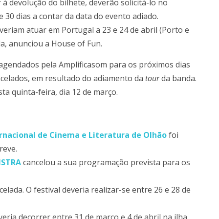
à devolução do bilhete, deverão solicitá-lo no
 30 dias a contar da data do evento adiado.
everiam atuar em Portugal a 23 e 24 de abril (Porto e
da, anunciou a House of Fun.
agendados pela Amplificasom para os próximos dias
ncelados, em resultado do adiamento da
tour
da banda.
sta quinta-feira, dia 12 de março.
ernacional de Cinema e Literatura de Olhão
foi
reve.
NSTRA
cancelou a sua programação prevista para os
celada. O festival deveria realizar-se entre 26 e 28 de
veria decorrer entre 31 de março e 4 de abril na ilha