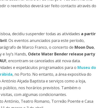
pedir o reembolso deverá ser feito contacto através do
Lisboa, decidiu suspender todas as atividades
a partir
bril
. Os eventos anunciados para este período,
rágrafo de Marco Franco, o concerto de
Moon Duo
,
 e Ivy’s Hands,
Odete Water Bender release party
AU!
, encontram-se cancelados até nova data.
ividades e espetáculos programados para o
Museu do
rábida
, no Porto. No entanto, a área expositiva do
ntónio Alçada Baptista e serviços como a loja,
ao público, nos horários previstos. Também o
visitas, com algumas condicionantes.
nto António, Teatro Romano, Torreão Poente e Casa