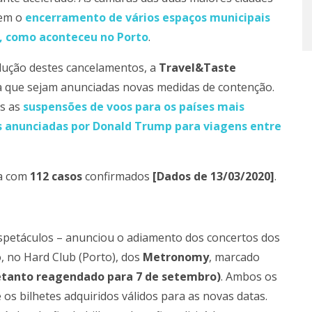
tem o
encerramento de vários espaços municipais
, como aconteceu no Porto
.
lução destes cancelamentos, a
Travel&Taste
ida que sejam anunciadas novas medidas de contenção.
as as
suspensões de voos para os países mais
s anunciadas por Donald Trump para viagens entre
ta com
112 casos
confirmados
[Dados de 13/03/2020]
.
spetáculos – anunciou o adiamento dos concertos dos
, no Hard Club (Porto), dos
Metronomy
, marcado
etanto reagendado para 7 de setembro)
. Ambos os
s bilhetes adquiridos válidos para as novas datas.