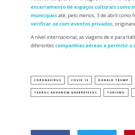
encerramento de espaços culturais como m
municipais
até, pelo menos, 3 de abril como 
verificar-se com eventos privados
, origina
A nível internacional, as viagens de e para It
diferentes
companhias aéreas a permitir o
CORONAVÍRUS
COVID 19
DONALD TRUMP
TEDROS ADHANOM GHEBREYESUS
TURISMO