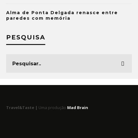
Alma de Ponta Delgada renasce entre
paredes com memória
PESQUISA
Travel&Taste |
Uma produção
Mad Brain