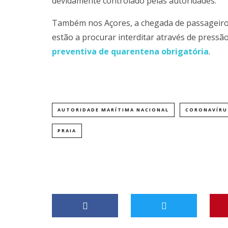
devidamente controlado pelas autoridades.
Também nos Açores, a chegada de passageiros
estão a procurar interditar através de press
preventiva de quarentena obrigatória
.
AUTORIDADE MARÍTIMA NACIONAL
CORONAVÍRU
PRAIA