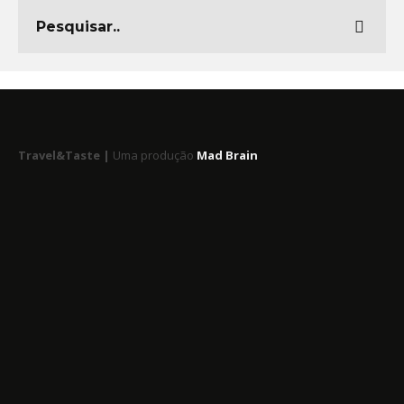
Travel&Taste |
Uma produção
Mad Brain