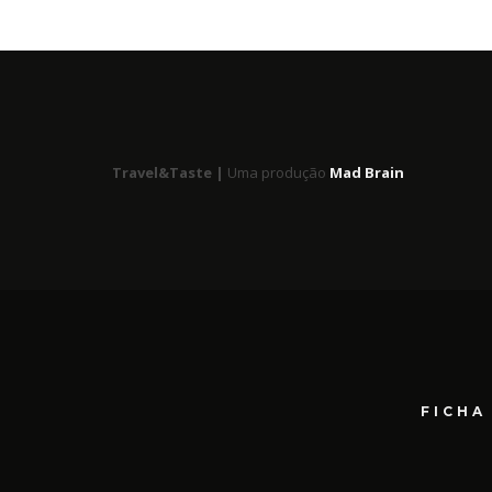
Travel&Taste |
Uma produção
Mad Brain
FICHA