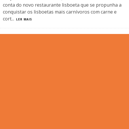
conta do novo restaurante lisboeta que se propunha a
conquistar os lisboetas mais carnívoros com carne e
cort
...
LER MAIS