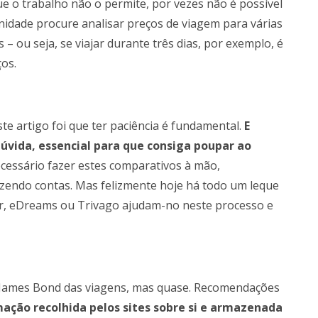
e o trabalho não o permite, por vezes não é possível
unidade procure analisar preços de viagem para várias
s – ou seja, se viajar durante três dias, por exemplo, é
os.
ste artigo foi que ter paciência é fundamental.
E
úvida, essencial para que consiga poupar ao
cessário fazer estes comparativos à mão,
azendo contas. Mas felizmente hoje há todo um leque
r, eDreams ou Trivago ajudam-no neste processo e
James Bond das viagens, mas quase. Recomendações
rmação recolhida pelos sites sobre si e armazenada