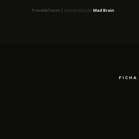
Travel&Taste |
Uma produção
Mad Brain
FICHA