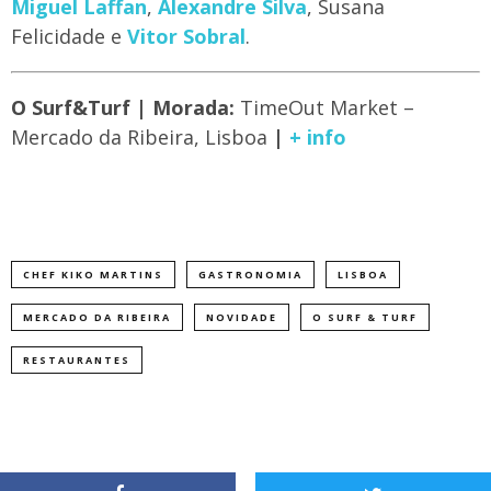
Miguel Laffan
,
Alexandre Silva
, Susana
Felicidade e
Vitor Sobral
.
​O Surf&Turf | Morada:
TimeOut Market –
Mercado da Ribeira, Lisboa
|
+ info
CHEF KIKO MARTINS
GASTRONOMIA
LISBOA
MERCADO DA RIBEIRA
NOVIDADE
O SURF & TURF
RESTAURANTES