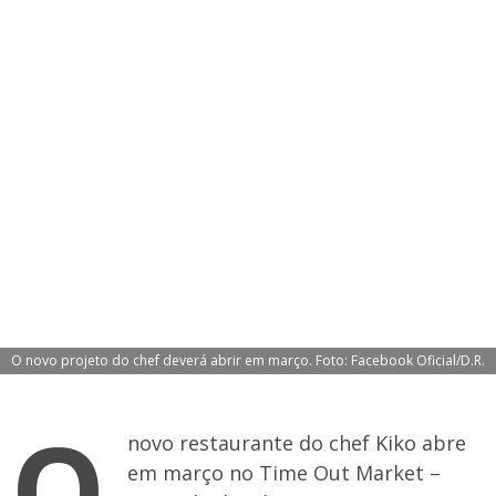
O novo projeto do chef deverá abrir em março. Foto: Facebook Oficial/D.R.
O
novo restaurante do chef Kiko abre
em março no Time Out Market –