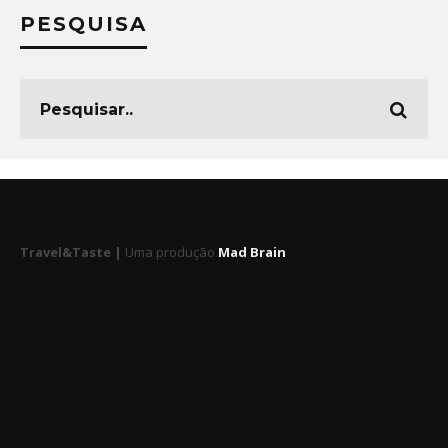
PESQUISA
Travel&Taste |
Uma produção
Mad Brain