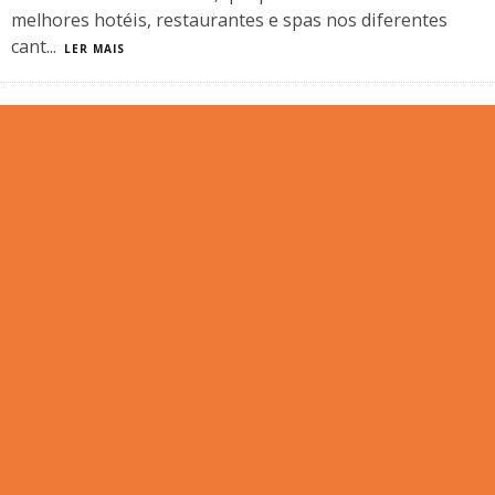
melhores hotéis, restaurantes e spas nos diferentes
cant
...
LER MAIS