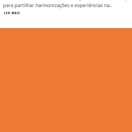
para partilhar harmonizações e experiências na
...
LER MAIS