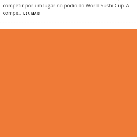
competir por um lugar no pódio do World Sushi Cup. A
compe
...
LER MAIS