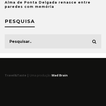
Alma de Ponta Delgada renasce entre
paredes com memória
PESQUISA
Travel&Taste |
Uma produção
Mad Brain