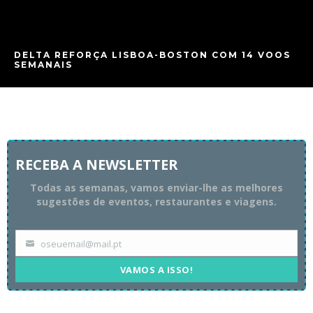
DELTA REFORÇA LISBOA-BOSTON COM 14 VOOS
SEMANAIS
RECEBA A NEWSLETTER
Todas as semanas, vamos enviar-lhe as melhores
sugestões de eventos, restaurantes e viagens.
oseuemail@mail.pt
Your
email
VAMOS A ISSO!