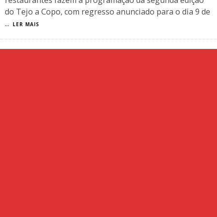
restaurantes fazem a programação da segunda edição
do Tejo a Copo, com regresso anunciado para o dia 9 de
...
LER MAIS