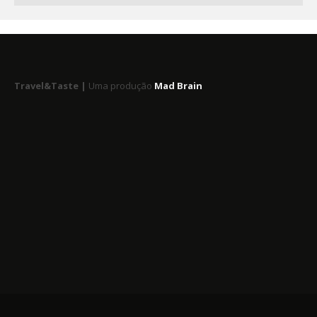
Travel&Taste |
Uma produção
Mad Brain