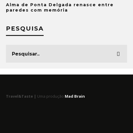
Alma de Ponta Delgada renasce entre
paredes com memória
PESQUISA
Travel&Taste |
Uma produção
Mad Brain