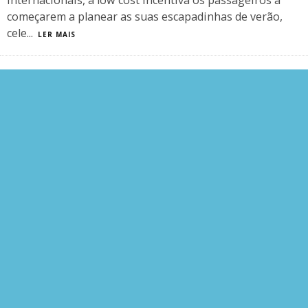
internacionais, a low cost incentiva os passageiros a
começarem a planear as suas escapadinhas de verão,
cele
...
LER MAIS