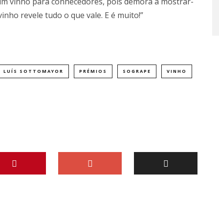
um vinho para conhecedores, pois demora a mostrar-
inho revele tudo o que vale. E é muito!”
LUÍS SOTTOMAYOR
PRÉMIOS
SOGRAPE
VINHO