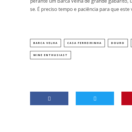
perante um Barca Velha de grande gabarito, 
se. É preciso tempo e paciência para que este v
BARCA VELHA
CASA FERREIRINHA
DOURO
WINE ENTHUSIAST