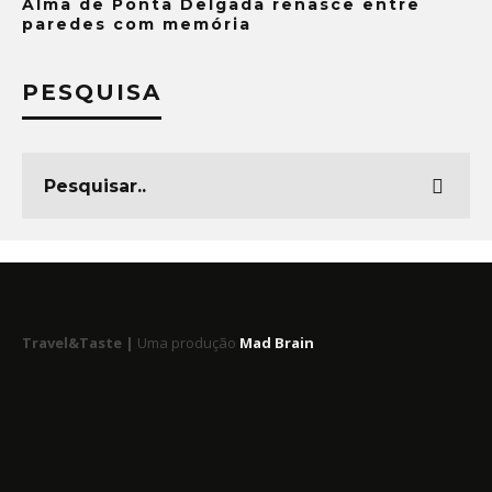
Alma de Ponta Delgada renasce entre
paredes com memória
PESQUISA
Travel&Taste |
Uma produção
Mad Brain