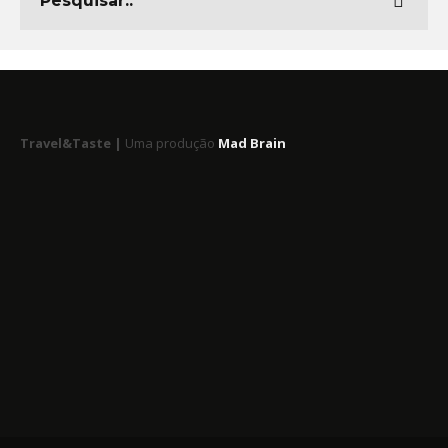
Travel&Taste |
Uma produção
Mad Brain