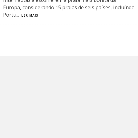
internautas a escolherem a praia mais bonita da
Europa, considerando 15 praias de seis países, incluíndo
Portu
...
LER MAIS