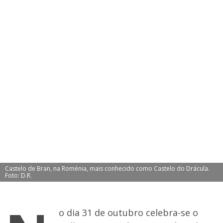
Castelo de Bran, na Roménia, mais conhecido como Castelo do Drácula.
Foto: D.R.
o dia 31 de outubro celebra-se o