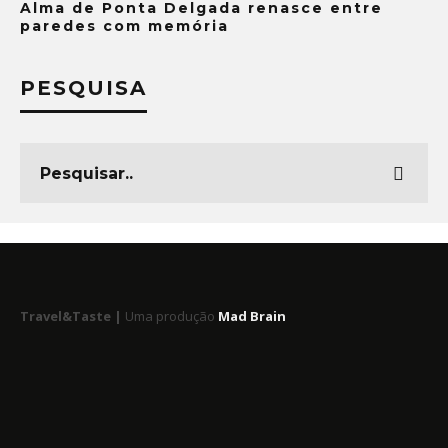
Alma de Ponta Delgada renasce entre
paredes com memória
PESQUISA
Travel&Taste |
Uma produção
Mad Brain