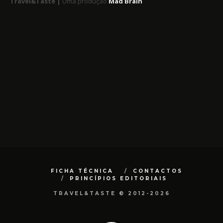
Travel&Taste |
Uma produção
Mad Brain
FICHA TÉCNICA
CONTACTOS
PRINCÍPIOS EDITORIAIS
TRAVEL&TASTE © 2012-2026