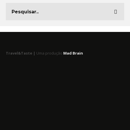
Travel&Taste |
Uma produção
Mad Brain