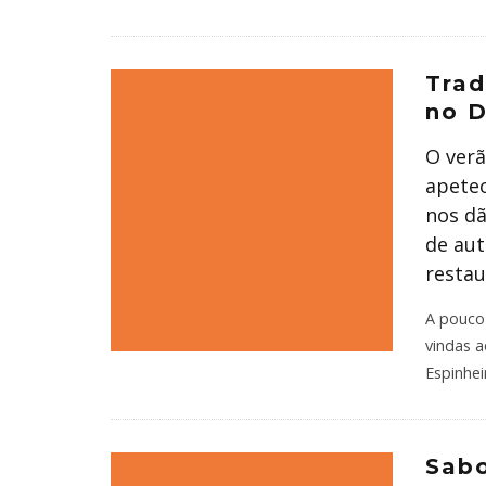
Trad
no D
O verã
apetec
nos dã
de aut
restau
A pouco 
vindas a
Espinhei
Sabo