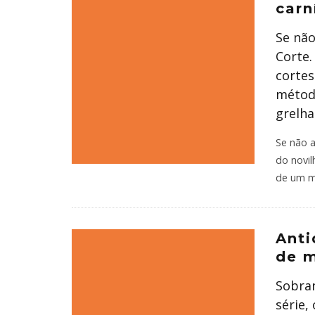
carn
Se não
Corte.
cortes
métod
grelha
Se não a
do novil
de um m
Anti
de 
Sobran
série,