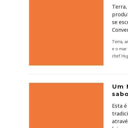
Terra,
produ
se esc
Conven
Terra, a
e o mar 
chef Hu
Um M
sab
Esta é
tradic
atravé