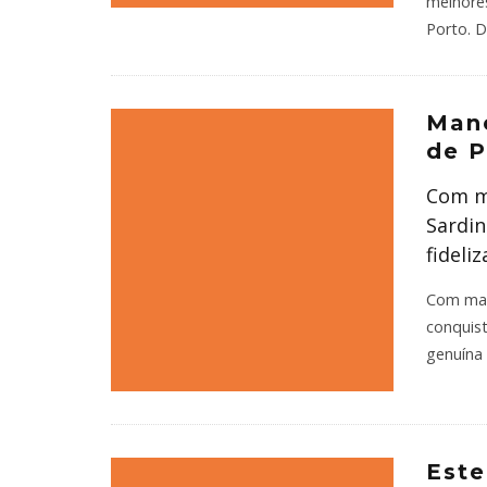
melhores
Porto. D
Mané
de 
Com ma
Sardin
fideli
Com mais
conquist
genuína 
Este