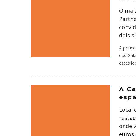
O mais
Partne
convid
dois s
A poucos
das Gale
estes lo
A Ce
esp
Local 
restau
onde v
euros.