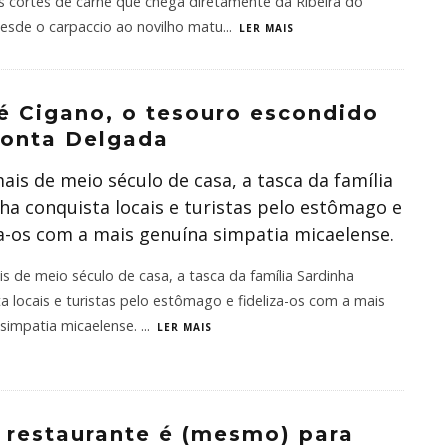
 cortes de carne que chega diretamente da Ribeira do
esde o carpaccio ao novilho matu
...
LER MAIS
 Cigano, o tesouro escondido
Ponta Delgada
is de meio século de casa, a tasca da família
ha conquista locais e turistas pelo estômago e
za-os com a mais genuína simpatia micaelense.
 de meio século de casa, a tasca da família Sardinha
a locais e turistas pelo estômago e fideliza-os com a mais
simpatia micaelense. ​
...
LER MAIS
 restaurante é (mesmo) para