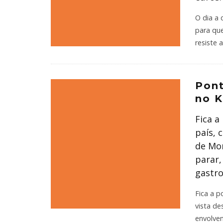
O dia a 
para que
resiste 
Pont
no 
Fica a
país,
de Mon
parar,
gastro
Fica a 
vista d
envolven