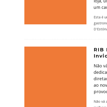
loja, 
um can
Esta é u
gastronó
D'Estóri
RIB 
Invi
Não vá
dedica
direta
ao nov
provoc
Não vá 